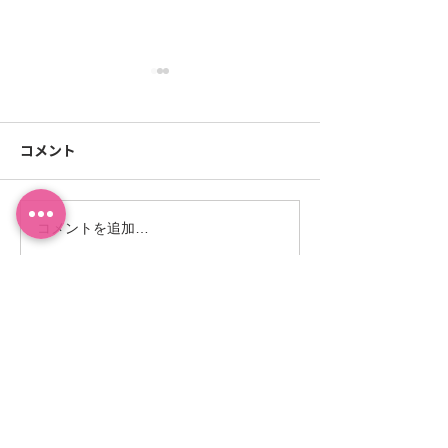
コメント
コメントを追加…
【ご案内】茨城つくば
【重要】宅配便
市 土浦生花市場での引
（値上げ）に関
取りサービスを開始いた
らせ
します
３
​最短
分で申込完了！