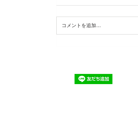
コメントを追加…
【ご案内】茨城県ひたちなか
市 常磐園芸生花地方卸売市
場での引取りサービスを開始
いたします