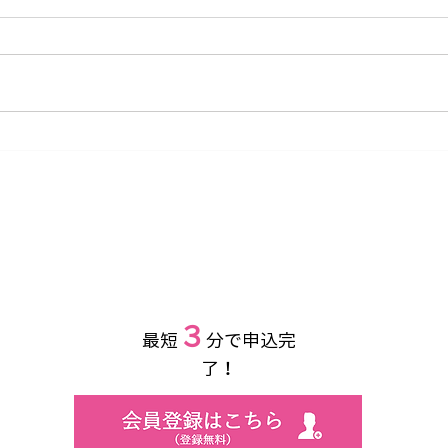
【ご案内】茨城つくば市 土
【重
浦生花市場での引取りサービ
上げ
スを開始いたします
３
​最短
分で申込完
了！