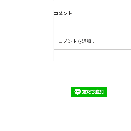
コメント
コメントを追加…
【ご案内】茨城県ひたちなか
市 常磐園芸生花地方卸売市
場での引取りサービスを開始
いたします