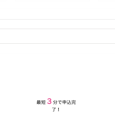
【ご案内】茨城つくば市 土
【重
浦生花市場での引取りサービ
上げ
スを開始いたします
３
​最短
分で申込完
了！